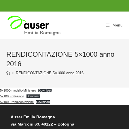
Salta
al
contenuto
Menu
RENDICONTAZIONE 5×1000 anno
2016
>
RENDICONTAZIONE 5×1000 anno 2016
5×1000-modello-Ministero
Download
5×1000-relazione
Download
5×1000-rendicontazione
Download
Auser Emilia Romagna
via Marconi 69, 40122 – Bologna