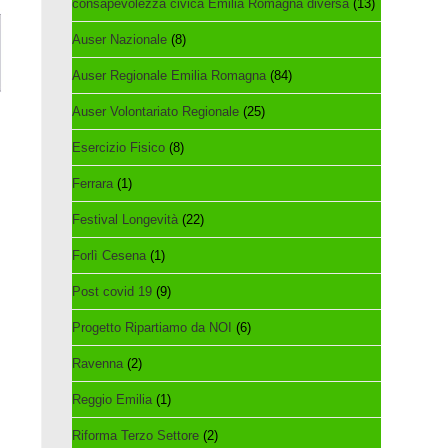
consapevolezza civica Emilia Romagna diversa
(13)
Auser Nazionale
(8)
Auser Regionale Emilia Romagna
(84)
Auser Volontariato Regionale
(25)
Esercizio Fisico
(8)
Ferrara
(1)
Festival Longevità
(22)
Forlì Cesena
(1)
Post covid 19
(9)
Progetto Ripartiamo da NOI
(6)
Ravenna
(2)
Reggio Emilia
(1)
Riforma Terzo Settore
(2)