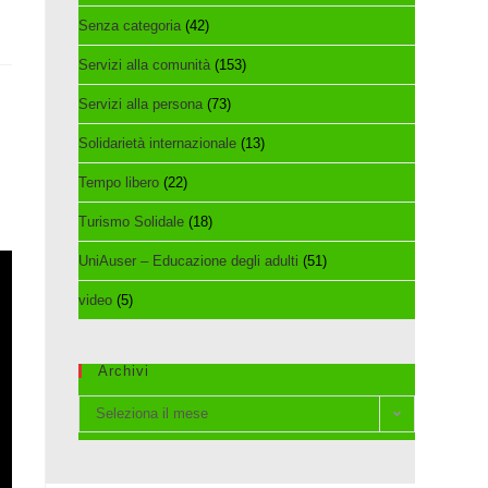
Senza categoria
(42)
Servizi alla comunità
(153)
Servizi alla persona
(73)
Solidarietà internazionale
(13)
Tempo libero
(22)
Turismo Solidale
(18)
UniAuser – Educazione degli adulti
(51)
video
(5)
Archivi
Archivi
Seleziona il mese