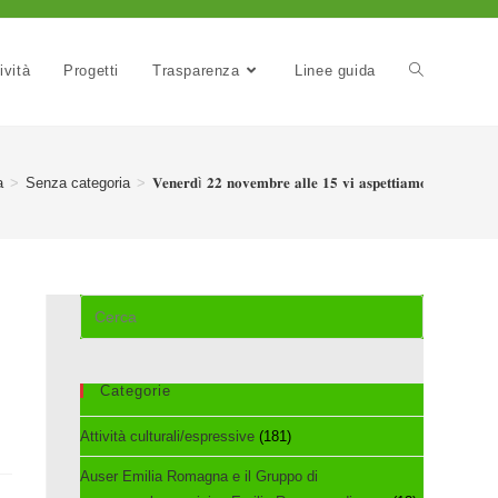
ività
Progetti
Trasparenza
Linee guida
a
>
Senza categoria
>
𝐕𝐞𝐧𝐞𝐫𝐝ì 𝟐𝟐 𝐧𝐨𝐯𝐞𝐦𝐛𝐫𝐞 𝐚𝐥𝐥𝐞 𝟏𝟓 𝐯𝐢 𝐚𝐬𝐩𝐞𝐭𝐭𝐢𝐚𝐦𝐨 𝐚 𝐁𝐨𝐥𝐨𝐠𝐧𝐚 𝐩
Cerca
nel
sito
web
Categorie
Attività culturali/espressive
(181)
Auser Emilia Romagna e il Gruppo di