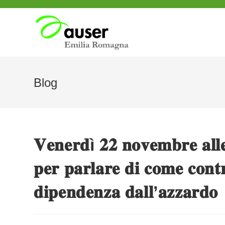
Salta
al
contenuto
Blog
𝐕𝐞𝐧𝐞𝐫𝐝ì 𝟐𝟐 𝐧𝐨𝐯𝐞𝐦𝐛𝐫𝐞 𝐚𝐥𝐥𝐞
𝐩𝐞𝐫 𝐩𝐚𝐫𝐥𝐚𝐫𝐞 𝐝𝐢 𝐜𝐨𝐦𝐞 𝐜𝐨𝐧𝐭𝐫
𝐝𝐢𝐩𝐞𝐧𝐝𝐞𝐧𝐳𝐚 𝐝𝐚𝐥𝐥’𝐚𝐳𝐳𝐚𝐫𝐝𝐨