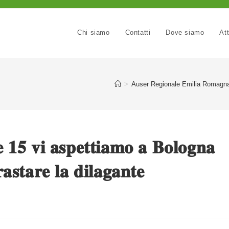
Chi siamo
Contatti
Dove siamo
Att
>
Auser Regionale Emilia Romagn
 𝟏𝟓 𝐯𝐢 𝐚𝐬𝐩𝐞𝐭𝐭𝐢𝐚𝐦𝐨 𝐚 𝐁𝐨𝐥𝐨𝐠𝐧𝐚
𝐬𝐭𝐚𝐫𝐞 𝐥𝐚 𝐝𝐢𝐥𝐚𝐠𝐚𝐧𝐭𝐞