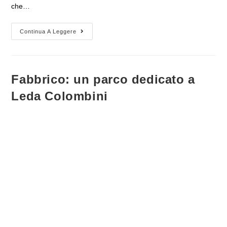
che…
La
Continua A Leggere
Registrazione
Dell’incontro
Su
“La
Strategia
Della
Fabbrico: un parco dedicato a
Tensione
–
Leda Colombini
Dalla
Sua
Teorizzazione
Agli
Anni
‘80”