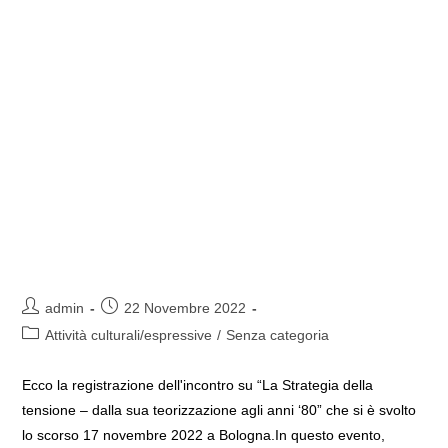
Autore
Articolo
admin
22 Novembre 2022
dell'articolo:
pubblicato:
Categoria
Attività culturali/espressive
/
Senza categoria
dell'articolo:
Ecco la registrazione dell'incontro su “La Strategia della
tensione – dalla sua teorizzazione agli anni ‘80” che si è svolto
lo scorso 17 novembre 2022 a Bologna.In questo evento,