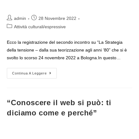
Autore
Articolo
admin
28 Novembre 2022
dell'articolo:
pubblicato:
Categoria
Attività culturali/espressive
dell'articolo:
Ecco la registrazione del secondo incontro su “La Strategia
della tensione – dalla sua teorizzazione agli anni ‘80” che si è
svolto lo scorso 24 novembre 2022 a Bologna.In questo…
La
Continua A Leggere
Registrazione
Del
Secondo
Incontro
Su
La
“Conoscere il web si può: ti
Strategia
Della
diciamo come e perché”
Tensione
–
Dalla
Sua
Teorizzazione
Agli
Anni