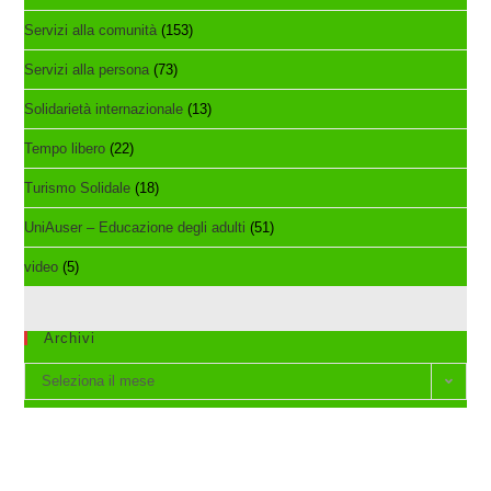
Servizi alla comunità
(153)
Servizi alla persona
(73)
Solidarietà internazionale
(13)
Tempo libero
(22)
Turismo Solidale
(18)
UniAuser – Educazione degli adulti
(51)
video
(5)
Archivi
Archivi
Seleziona il mese