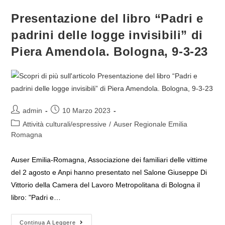
Su
“La
Presentazione del libro “Padri e
Strategia
Della
padrini delle logge invisibili” di
Tensione
–
La
Piera Amendola. Bologna, 9-3-23
Sua
Continuazione”
Autore
Articolo
admin
10 Marzo 2023
dell'articolo:
pubblicato:
Categoria
Attività culturali/espressive
/
Auser Regionale Emilia
dell'articolo:
Romagna
Auser Emilia-Romagna, Associazione dei familiari delle vittime
del 2 agosto e Anpi hanno presentato nel Salone Giuseppe Di
Vittorio della Camera del Lavoro Metropolitana di Bologna il
libro: "Padri e…
Presentazione
Continua A Leggere