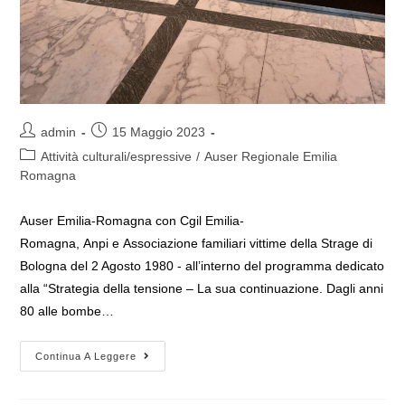
Autore
Articolo
admin
15 Maggio 2023
dell'articolo:
pubblicato:
Categoria
Attività culturali/espressive
/
Auser Regionale Emilia
dell'articolo:
Romagna
Auser Emilia-Romagna con Cgil Emilia-
Romagna, Anpi e Associazione familiari vittime della Strage di
Bologna del 2 Agosto 1980 - all’interno del programma dedicato
alla “Strategia della tensione – La sua continuazione. Dagli anni
80 alle bombe…
Presentazione
Continua A Leggere
Del
Libro
“La