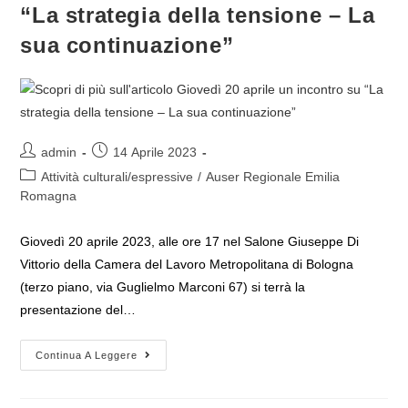
Alliata
“La strategia della tensione – La
E
Le
Origini
sua continuazione”
Della
Strategia
Della
Tensione”
Di
Giovanni
Tamburino
Autore
Articolo
admin
14 Aprile 2023
dell'articolo:
pubblicato:
Categoria
Attività culturali/espressive
/
Auser Regionale Emilia
dell'articolo:
Romagna
Giovedì 20 aprile 2023, alle ore 17 nel Salone Giuseppe Di
Vittorio della Camera del Lavoro Metropolitana di Bologna
(terzo piano, via Guglielmo Marconi 67) si terrà la
presentazione del…
Giovedì
Continua A Leggere
20
Aprile
Un
Incontro