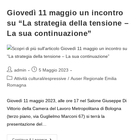
Strage
Di
Bologna
Giovedì 11 maggio un incontro
–
Bellini,
su “La strategia della tensione –
I
NAR,
I
La sua continuazione”
Mandanti
E
Un
Perdono
Tradito”
Di
Paolo
Morando
Autore
Articolo
admin
5 Maggio 2023
dell'articolo:
pubblicato:
Categoria
Attività culturali/espressive
/
Auser Regionale Emilia
dell'articolo:
Romagna
Giovedì 11 maggio 2023, alle ore 17 nel Salone Giuseppe Di
Vittorio della Camera del Lavoro Metropolitana di Bologna
(terzo piano, via Guglielmo Marconi 67) si terrà la
presentazione del…
Giovedì
Continua A Leggere