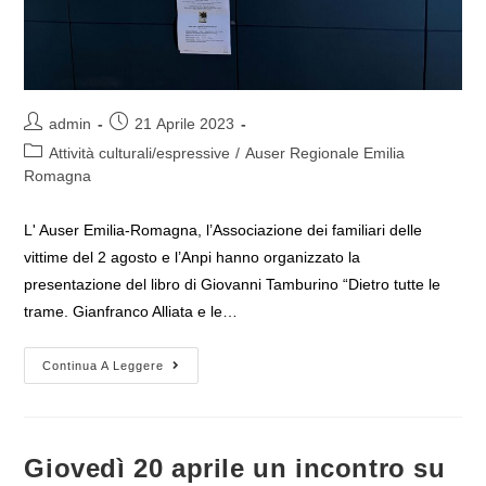
Autore
Articolo
admin
21 Aprile 2023
dell'articolo:
pubblicato:
Categoria
Attività culturali/espressive
/
Auser Regionale Emilia
dell'articolo:
Romagna
L' Auser Emilia-Romagna, l’Associazione dei familiari delle
vittime del 2 agosto e l’Anpi hanno organizzato la
presentazione del libro di Giovanni Tamburino “Dietro tutte le
trame. Gianfranco Alliata e le…
Presentazione
Continua A Leggere
Del
Libro
“Dietro
Tutte
Le
Trame.
Giovedì 20 aprile un incontro su
Gianfranco