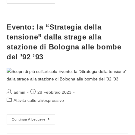
Del
Libro
“Padri
E
Padrini
Delle
Evento: la “Strategia della
Logge
Invisibili”
tensione” dalla strage alla
Di
Piera
Amendola.
stazione di Bologna alle bombe
Bologna,
9-
del ’92 ’93
3-
23
Autore
Articolo
admin
28 Febbraio 2023
dell'articolo:
pubblicato:
Categoria
Attività culturali/espressive
dell'articolo:
Evento:
Continua A Leggere
La
“Strategia
Della