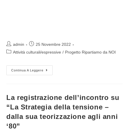
Autore
Articolo
admin
25 Novembre 2022
dell'articolo:
pubblicato:
Categoria
Attività culturali/espressive
/
Progetto Ripartiamo da NOI
dell'articolo:
“Conoscere
Continua A Leggere
Il
Web
Si
Può:
Ti
Diciamo
La registrazione dell’incontro su
Come
E
“La Strategia della tensione –
Perché”
dalla sua teorizzazione agli anni
‘80”