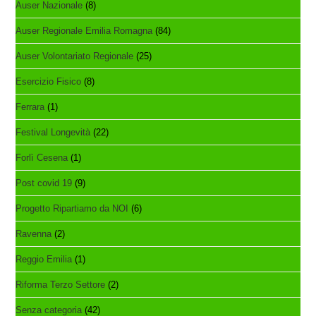
Auser Nazionale
(8)
Auser Regionale Emilia Romagna
(84)
Auser Volontariato Regionale
(25)
Esercizio Fisico
(8)
Ferrara
(1)
Festival Longevità
(22)
Forlì Cesena
(1)
Post covid 19
(9)
Progetto Ripartiamo da NOI
(6)
Ravenna
(2)
Reggio Emilia
(1)
Riforma Terzo Settore
(2)
Senza categoria
(42)