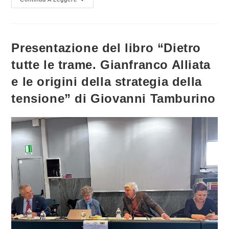
11
Maggio
Un
Incontro
Su
“La
Presentazione del libro “Dietro
Strategia
Della
tutte le trame. Gianfranco Alliata
Tensione
–
La
e le origini della strategia della
Sua
Continuazione”
tensione” di Giovanni Tamburino