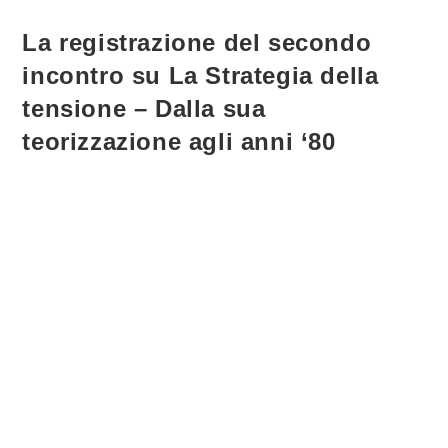
Tensione”
Dalla
Strage
La registrazione del secondo
Alla
Stazione
incontro su La Strategia della
Di
Bologna
Alle
tensione – Dalla sua
Bombe
Del
teorizzazione agli anni ‘80
’92
’93