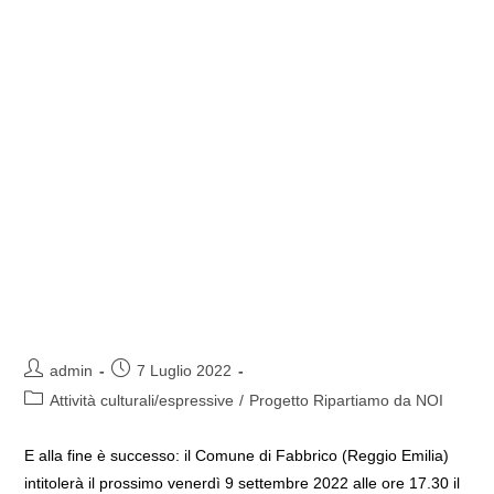
Autore
Articolo
admin
7 Luglio 2022
dell'articolo:
pubblicato:
Categoria
Attività culturali/espressive
/
Progetto Ripartiamo da NOI
dell'articolo:
E alla fine è successo: il Comune di Fabbrico (Reggio Emilia)
intitolerà il prossimo venerdì 9 settembre 2022 alle ore 17.30 il