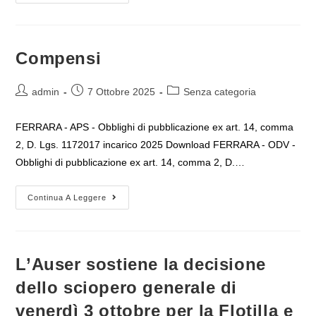
Cessate
Il
Fuoco
A
Gaza
Un
Compensi
Segno
Di
Speranza
Autore
Articolo
Nella
Categoria
admin
7 Ottobre 2025
Senza categoria
Martoriata
dell'articolo:
pubblicato:
dell'articolo:
Palestina
FERRARA - APS - Obblighi di pubblicazione ex art. 14, comma
2, D. Lgs. 1172017 incarico 2025 Download FERRARA - ODV -
Obblighi di pubblicazione ex art. 14, comma 2, D.…
Compensi
Continua A Leggere
L’Auser sostiene la decisione
dello sciopero generale di
venerdì 3 ottobre per la Flotilla e