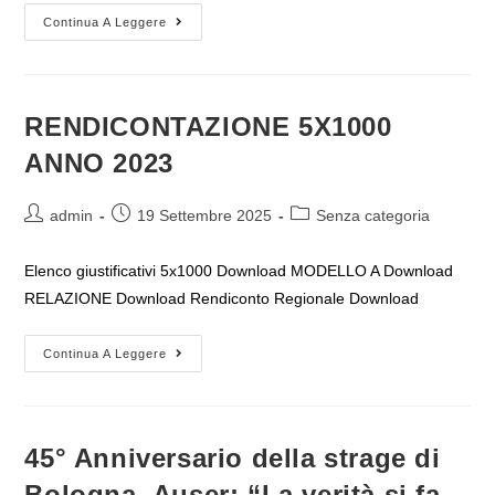
ASSEMBLEA
Continua A Leggere
REGIONALE
DEL
TERZO
SETTORE
27
Settembre
RENDICONTAZIONE 5X1000
2025
ANNO 2023
Autore
Articolo
Categoria
admin
19 Settembre 2025
Senza categoria
dell'articolo:
pubblicato:
dell'articolo:
Elenco giustificativi 5x1000 Download MODELLO A Download
RELAZIONE Download Rendiconto Regionale Download
RENDICONTAZIONE
Continua A Leggere
5X1000
ANNO
2023
45° Anniversario della strage di
Bologna, Auser: “La verità si fa