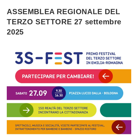
Sciopero
Generale
ASSEMBLEA REGIONALE DEL
Di
Venerdì
TERZO SETTORE 27 settembre
3
Ottobre
Per
2025
La
Flotilla
E
Per
Gaza
E
Partecipa
Alle
Mobilitazioni