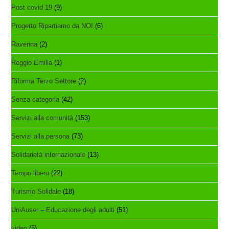
Post covid 19
(9)
Progetto Ripartiamo da NOI
(6)
Ravenna
(2)
Reggio Emilia
(1)
Riforma Terzo Settore
(2)
Senza categoria
(42)
Servizi alla comunità
(153)
Servizi alla persona
(73)
Solidarietà internazionale
(13)
Tempo libero
(22)
Turismo Solidale
(18)
UniAuser – Educazione degli adulti
(51)
video
(5)