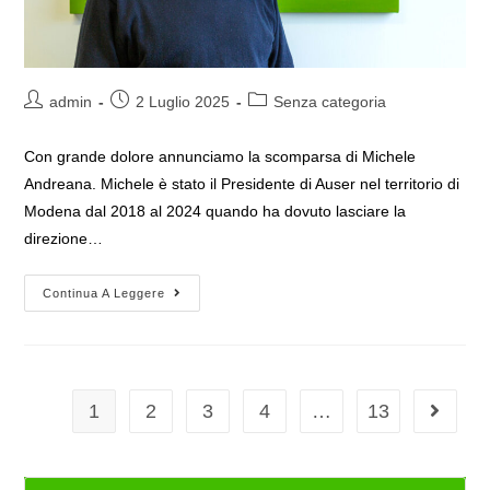
Autore
Articolo
Categoria
admin
2 Luglio 2025
Senza categoria
dell'articolo:
pubblicato:
dell'articolo:
Con grande dolore annunciamo la scomparsa di Michele
Andreana. Michele è stato il Presidente di Auser nel territorio di
Modena dal 2018 al 2024 quando ha dovuto lasciare la
direzione…
Auser
Continua A Leggere
Emilia
Romagna
Si
Unisce
Al
Cordoglio
Per
1
2
3
4
…
13
Vai alla
La
Scomparsa
Di
Michele
Andreana
Cerca