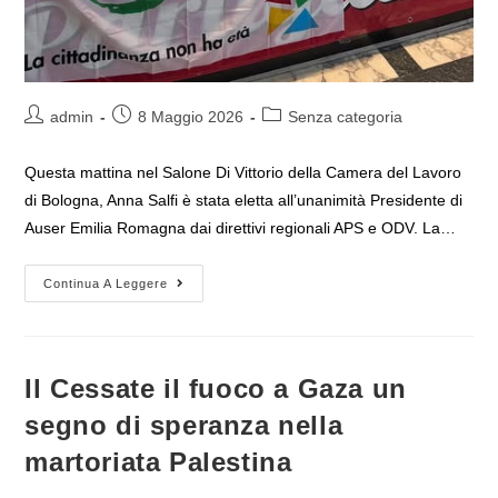
Autore
Articolo
Categoria
admin
8 Maggio 2026
Senza categoria
dell'articolo:
pubblicato:
dell'articolo:
Questa mattina nel Salone Di Vittorio della Camera del Lavoro
di Bologna, Anna Salfi è stata eletta all’unanimità Presidente di
Auser Emilia Romagna dai direttivi regionali APS e ODV. La…
Anna
Continua A Leggere
Salfi
Eletta
Nuova
Presidente
Di
Auser
Il Cessate il fuoco a Gaza un
Emilia
Romagna
segno di speranza nella
martoriata Palestina