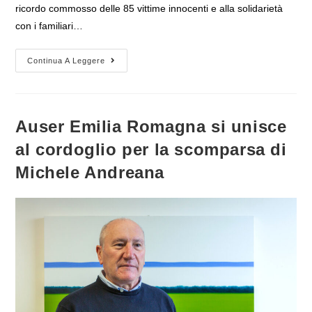
ricordo commosso delle 85 vittime innocenti e alla solidarietà
con i familiari…
45°
Continua A Leggere
Anniversario
Della
Strage
Di
Bologna,
Auser:
Auser Emilia Romagna si unisce
“La
Verità
al cordoglio per la scomparsa di
Si
Fa
Strada,
Michele Andreana
Ma
Serve
Ancora
Piena
Giustizia”