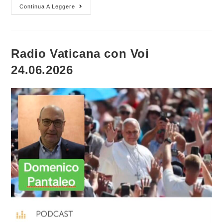
Solidarietà
Continua A Leggere
E
Sostegno
Al
Sindaco
Lepore
Per
Radio Vaticana con Voi
Gli
Inaccettabili
24.06.2026
Attacchi
Seguiti
Alla
Morte
Di
Fakir