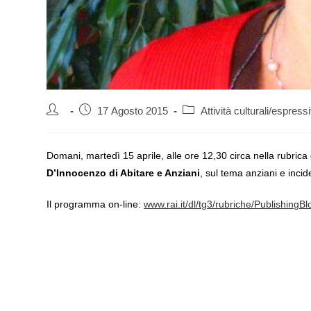
Autore
Articolo
Categoria
17 Agosto 2015
Attività culturali/espress
dell'articolo:
pubblicato:
dell'articolo:
Domani, martedì 15 aprile, alle ore 12,30 circa nella rubric
D’Innocenzo di Abitare e Anziani
, sul tema anziani e incid
Il programma on-line:
www.rai.it/dl/tg3/rubriche/Publishin