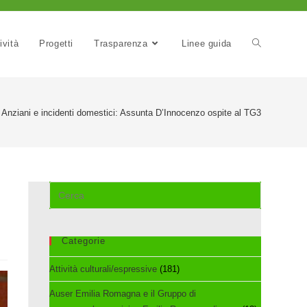
ività
Progetti
Trasparenza
Linee guida
Anziani e incidenti domestici: Assunta D’Innocenzo ospite al TG3
Cerca
nel
sito
web
Categorie
Attività culturali/espressive
(181)
Auser Emilia Romagna e il Gruppo di