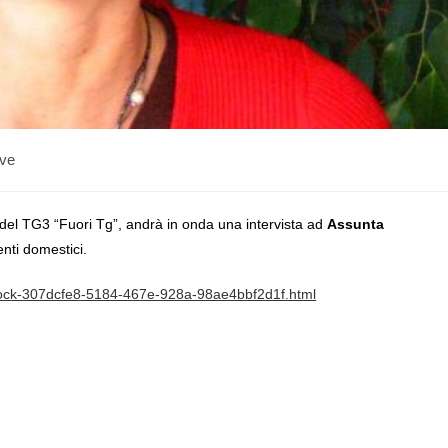
ive
a del TG3 “Fuori Tg”, andrà in onda una intervista ad
Assunta
enti domestici.
gBlock-307dcfe8-5184-467e-928a-98ae4bbf2d1f.html