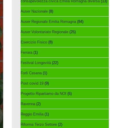
consapevolezza civica Emilia Romagna diversa
(13)
Auser Nazionale
(8)
Auser Regionale Emilia Romagna
(84)
Auser Volontariato Regionale
(25)
Esercizio Fisico
(8)
Ferrara
(1)
Festival Longevità
(22)
Forlì Cesena
(1)
Post covid 19
(9)
Progetto Ripartiamo da NOI
(6)
Ravenna
(2)
Reggio Emilia
(1)
Riforma Terzo Settore
(2)