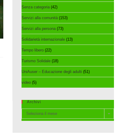
Senza categoria
(42)
Servizi alla comunità
(153)
Servizi alla persona
(73)
Solidarietà internazionale
(13)
Tempo libero
(22)
Turismo Solidale
(18)
UniAuser – Educazione degli adulti
(51)
video
(5)
Archivi
Archivi
Seleziona il mese