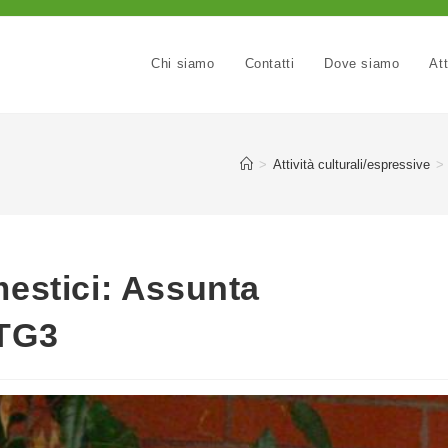
Chi siamo
Contatti
Dove siamo
Att
>
Attività culturali/espressive
>
mestici: Assunta
 TG3