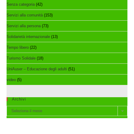
Senza categoria
(42)
Servizi alla comunità
(153)
Servizi alla persona
(73)
Solidarietà internazionale
(13)
Tempo libero
(22)
Turismo Solidale
(18)
UniAuser – Educazione degli adulti
(51)
video
(5)
Archivi
Archivi
Seleziona il mese