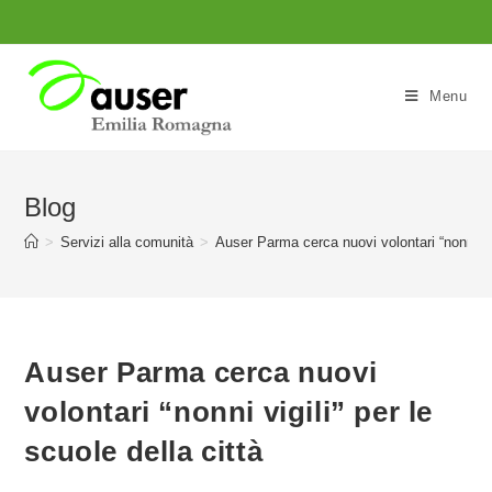
Salta
al
contenuto
Menu
Blog
>
Servizi alla comunità
>
Auser Parma cerca nuovi volontari “nonni vigi
Auser Parma cerca nuovi
volontari “nonni vigili” per le
scuole della città