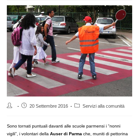
Autore
Articolo
Categoria
20 Settembre 2016
Servizi alla comunità
dell'articolo:
pubblicato:
dell'articolo:
Sono tornati puntuali davanti alle scuole parmensi i “nonni
vigili”, i volontari della
Auser di Parma
che, muniti di pettorina