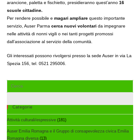
arancione, paletta e fischietto, presidieranno quest’anno
16
scuole cittadine.
Per rendere possibile e
magari ampliare
questo importante
servizio, Auser Parma
cerca nuovi volontari
da impegnare
nelle attività di nonni vigili o nei tanti progetti promossi
dall’associazione al servizio della comunità.
Gli interessati possono rivolgersi presso la sede Auser in via La
Spezia 156, tel. 0521 295006.
Cerca
nel
sito
web
Categorie
Attività culturali/espressive
(181)
Auser Emilia Romagna e il Gruppo di consapevolezza civica Emilia
Romagna diversa
(13)