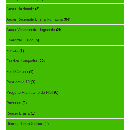
Auser Nazionale
(8)
Auser Regionale Emilia Romagna
(84)
Auser Volontariato Regionale
(25)
Esercizio Fisico
(8)
Ferrara
(1)
Festival Longevità
(22)
Forlì Cesena
(1)
Post covid 19
(9)
Progetto Ripartiamo da NOI
(6)
Ravenna
(2)
Reggio Emilia
(1)
Riforma Terzo Settore
(2)