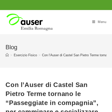
Salta
al
contenuto
Menu
Blog
>
Esercizio Fisico
>
Con l’Auser di Castel San Pietro Terme tornano
Con l’Auser di Castel San
Pietro Terme tornano le
“Passeggiate in compagnia”,
per camminare e socializzare