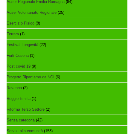
Auser Regionale Emilia Romagna
(84)
Auser Volontariato Regionale
(25)
Esercizio Fisico
(8)
Ferrara
(1)
Festival Longevità
(22)
Forlì Cesena
(1)
Post covid 19
(9)
Progetto Ripartiamo da NOI
(6)
Ravenna
(2)
Reggio Emilia
(1)
Riforma Terzo Settore
(2)
Senza categoria
(42)
Servizi alla comunità
(153)