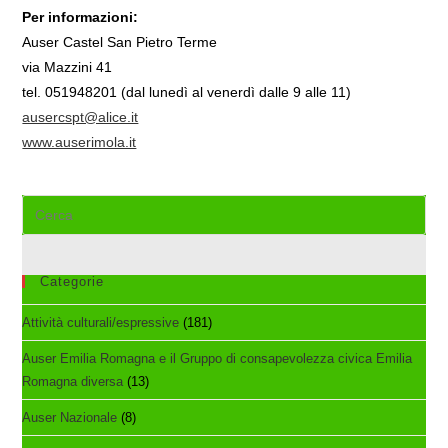
Per informazioni:
Auser Castel San Pietro Terme
via Mazzini 41
tel. 051948201 (dal lunedì al venerdì dalle 9 alle 11)
ausercspt@alice.it
www.auserimola.it
Cerca
nel
sito
web
Categorie
Attività culturali/espressive
(181)
Auser Emilia Romagna e il Gruppo di consapevolezza civica Emilia
Romagna diversa
(13)
Auser Nazionale
(8)