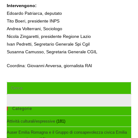
Intervengono:
Edoardo Patriarca, deputato
Tito Boeri, presidente INPS
Andrea Volterrani, Sociologo
Nicola Zingaretti, presidente Regione Lazio
Ivan Pedretti, Segretario Generale Spi Cgil
Susanna Camusso, Segretaria Generale CGIL
Coordina: Giovanni Anversa, giornalista RAI
Cerca
nel
sito
web
Categorie
Attività culturali/espressive
(181)
Auser Emilia Romagna e il Gruppo di consapevolezza civica Emilia