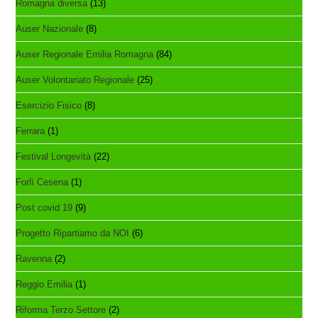
Romagna diversa
(13)
Auser Nazionale
(8)
Auser Regionale Emilia Romagna
(84)
Auser Volontariato Regionale
(25)
Esercizio Fisico
(8)
Ferrara
(1)
Festival Longevità
(22)
Forlì Cesena
(1)
Post covid 19
(9)
Progetto Ripartiamo da NOI
(6)
Ravenna
(2)
Reggio Emilia
(1)
Riforma Terzo Settore
(2)