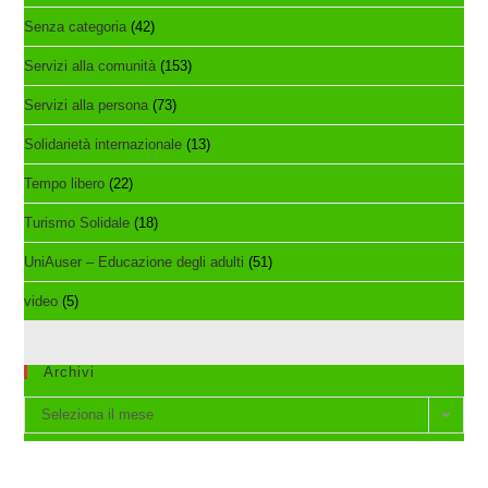
Senza categoria
(42)
Servizi alla comunità
(153)
Servizi alla persona
(73)
Solidarietà internazionale
(13)
Tempo libero
(22)
Turismo Solidale
(18)
UniAuser – Educazione degli adulti
(51)
video
(5)
Archivi
Archivi
Seleziona il mese