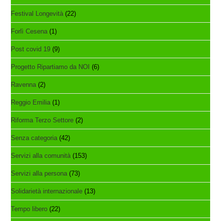
Festival Longevità
(22)
Forlì Cesena
(1)
Post covid 19
(9)
Progetto Ripartiamo da NOI
(6)
Ravenna
(2)
Reggio Emilia
(1)
Riforma Terzo Settore
(2)
Senza categoria
(42)
Servizi alla comunità
(153)
Servizi alla persona
(73)
Solidarietà internazionale
(13)
Tempo libero
(22)