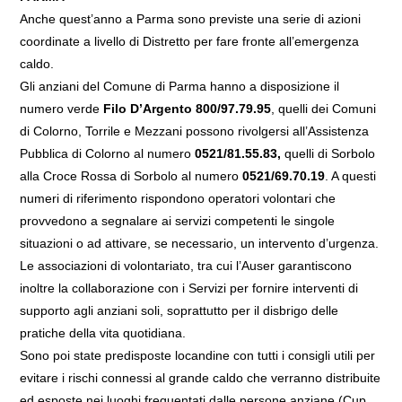
Anche quest’anno a Parma sono previste una serie di azioni
coordinate a livello di Distretto per fare fronte all’emergenza
caldo.
Gli anziani del Comune di Parma hanno a disposizione il
numero verde
Filo D’Argento 800/97.79.95
, quelli dei Comuni
di Colorno, Torrile e Mezzani possono rivolgersi all’Assistenza
Pubblica di Colorno al numero
0521/81.55.83,
quelli di Sorbolo
alla Croce Rossa di Sorbolo al numero
0521/69.70.19
. A questi
numeri di riferimento rispondono operatori volontari che
provvedono a segnalare ai servizi competenti le singole
situazioni o ad attivare, se necessario, un intervento d’urgenza.
Le associazioni di volontariato, tra cui l’Auser garantiscono
inoltre la collaborazione con i Servizi per fornire interventi di
supporto agli anziani soli, soprattutto per il disbrigo delle
pratiche della vita quotidiana.
Sono poi state predisposte locandine con tutti i consigli utili per
evitare i rischi connessi al grande caldo che verranno distribuite
ed esposte nei luoghi frequentati dalle persone anziane (Cup,