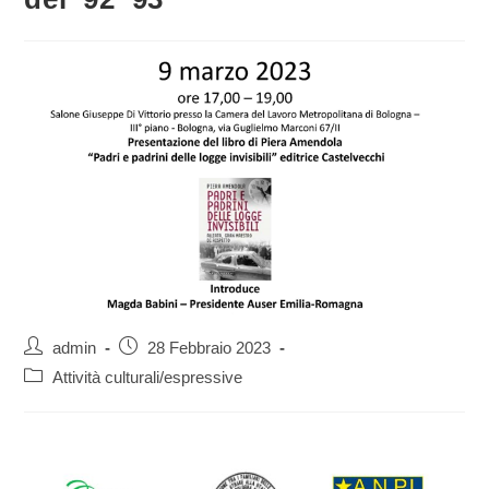
Autore
Articolo
admin
28 Febbraio 2023
dell'articolo:
pubblicato:
Categoria
Attività culturali/espressive
dell'articolo: