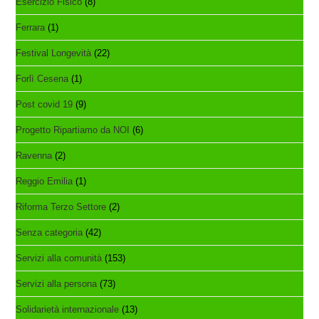
Esercizio Fisico
(8)
Ferrara
(1)
Festival Longevità
(22)
Forlì Cesena
(1)
Post covid 19
(9)
Progetto Ripartiamo da NOI
(6)
Ravenna
(2)
Reggio Emilia
(1)
Riforma Terzo Settore
(2)
Senza categoria
(42)
Servizi alla comunità
(153)
Servizi alla persona
(73)
Solidarietà internazionale
(13)