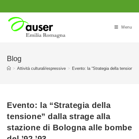
Salta
al
contenuto
Menu
Blog
>
Attività culturali/espressive
>
Evento: la “Strategia della tensione” 
Evento: la “Strategia della
tensione” dalla strage alla
stazione di Bologna alle bombe
del ’92 ’93