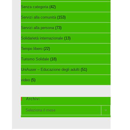
Senza categoria
(42)
Servizi alla comunità
(153)
Servizi alla persona
(73)
Solidarietà internazionale
(13)
Tempo libero
(22)
Turismo Solidale
(18)
UniAuser – Educazione degli adulti
(51)
video
(5)
Archivi
Archivi
Seleziona il mese