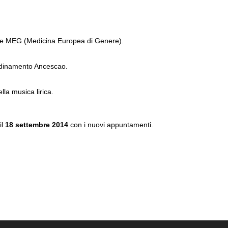
.
zione MEG (Medicina Europea di Genere).
el coordinamento Ancescao.
ella musica lirica.
il
18 settembre 2014
con i nuovi appuntamenti.