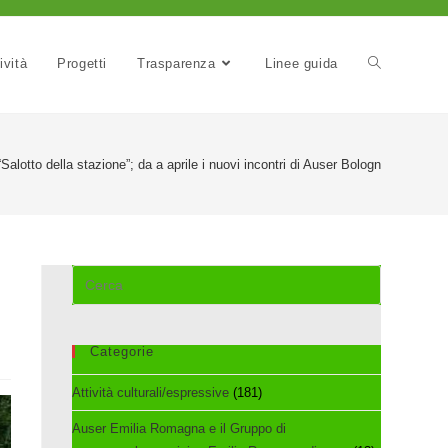
ività
Progetti
Trasparenza
Linee guida
 “Salotto della stazione”; da a aprile i nuovi incontri di Auser Bologna
Cerca
nel
sito
web
Categorie
Attività culturali/espressive
(181)
Auser Emilia Romagna e il Gruppo di