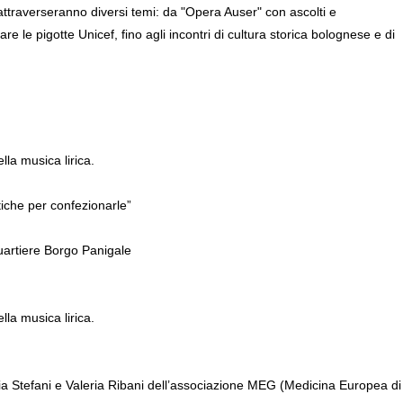
traverseranno diversi temi: da "Opera Auser" con ascolti e
re le pigotte Unicef, fino agli incontri di cultura storica bolognese e di
ella musica lirica.
tiche per confezionarle”
Quartiere Borgo Panigale
ella musica lirica.
ia Stefani e Valeria Ribani dell’associazione MEG (Medicina Europea di