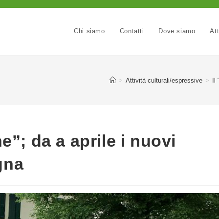
Chi siamo
Contatti
Dove siamo
Att
>
Attività culturali/espressive
>
Il
ne”; da a aprile i nuovi
gna