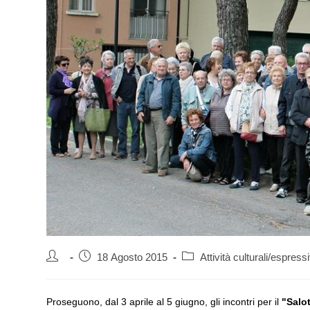
Autore
Articolo
Categoria
18 Agosto 2015
Attività culturali/espress
dell'articolo:
pubblicato:
dell'articolo:
Proseguono, dal 3 aprile al 5 giugno, gli incontri per il
"Salot