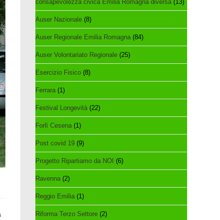
consapevolezza civica Emilia Romagna diversa
(13)
Auser Nazionale
(8)
Auser Regionale Emilia Romagna
(84)
Auser Volontariato Regionale
(25)
Esercizio Fisico
(8)
Ferrara
(1)
Festival Longevità
(22)
Forlì Cesena
(1)
Post covid 19
(9)
Progetto Ripartiamo da NOI
(6)
Ravenna
(2)
Reggio Emilia
(1)
a
Riforma Terzo Settore
(2)