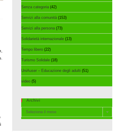
Senza categoria
(42)
Servizi alla comunità
(153)
Servizi alla persona
(73)
Solidarietà internazionale
(13)
Tempo libero
(22)
e,
o.
Turismo Solidale
(18)
UniAuser – Educazione degli adulti
(51)
video
(5)
Archivi
Archivi
Seleziona il mese
e
ì