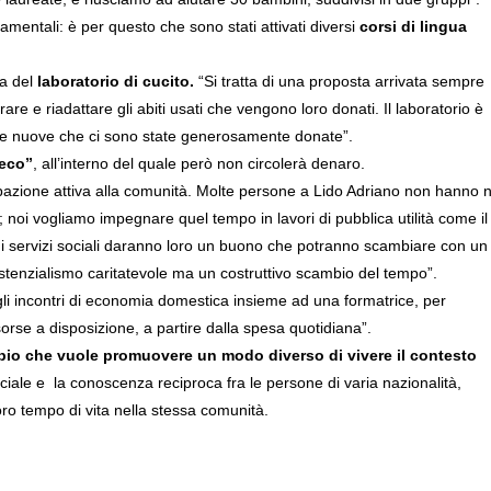
entali: è per questo che sono stati attivati diversi
corsi di lingua
la del
laboratorio di cucito.
“Si tratta di una proposta arrivata sempre
re e riadattare gli abiti usati che vengono loro donati. Il laboratorio è
une nuove che ci sono state generosamente donate”.
reco”
, all’interno del quale però non circolerà denaro.
ecipazione attiva alla comunità. Molte persone a Lido Adriano non hanno 
 noi vogliamo impegnare quel tempo in lavori di pubblica utilità come il
i i servizi sociali daranno loro un buono che potranno scambiare con un
istenzialismo caritatevole ma un costruttivo scambio del tempo”.
li incontri di economia domestica insieme ad una formatrice, per
orse a disposizione, a partire dalla spesa quotidiana”.
io che vuole promuovere un modo diverso di vivere il contesto
ociale e la conoscenza reciproca fra le persone di varia nazionalità,
oro tempo di vita nella stessa comunità.