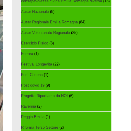
consapevolezza civica Emilia Romagna diversa
(13)
Auser Nazionale
(8)
Auser Regionale Emilia Romagna
(84)
Auser Volontariato Regionale
(25)
Esercizio Fisico
(8)
Ferrara
(1)
Festival Longevità
(22)
Forlì Cesena
(1)
Post covid 19
(9)
Progetto Ripartiamo da NOI
(6)
Ravenna
(2)
Reggio Emilia
(1)
Riforma Terzo Settore
(2)