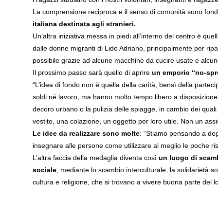
La comprensione reciproca e il senso di comunità sono fondam
italiana destinata agli stranieri.
Un’altra iniziativa messa in piedi all’interno del centro è quel
dalle donne migranti di Lido Adriano, principalmente per ripara
possibile grazie ad alcune macchine da cucire usate e alc
Il prossimo passo sarà quello di aprire
un emporio “no-sp
“L’idea di fondo non è quella della carità, bensì della part
soldi né lavoro, ma hanno molto tempo libero a disposizione;
decoro urbano o la pulizia delle spiagge, in cambio dei qual
vestito, una colazione, un oggetto per loro utile. Non un ass
Le idee da realizzare sono molte
: “Stiamo pensando a deg
insegnare alle persone come utilizzare al meglio le poche ris
L’altra faccia della medaglia diventa così
un luogo di scamb
sociale
, mediante lo scambio interculturale, la solidarietà s
cultura e religione, che si trovano a vivere buona parte del l