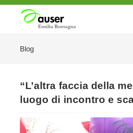
Salta
al
contenuto
Blog
“L’altra faccia della m
luogo di incontro e sc