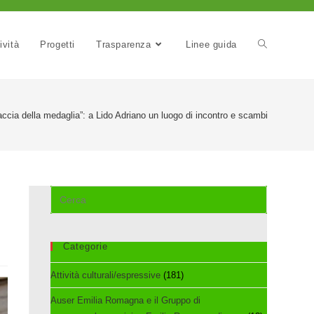
ività
Progetti
Trasparenza
Linee guida
 faccia della medaglia”: a Lido Adriano un luogo di incontro e scambio intercultu
Cerca
nel
sito
web
Categorie
Attività culturali/espressive
(181)
Auser Emilia Romagna e il Gruppo di