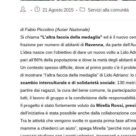
Autore
Articolo
Categoria
21 Agosto 2015
Servizi alla comunità
dell'articolo:
pubblicato:
dell'articolo:
di Fabio Piccolino (Auser Nazionale)
Si chiama
“L’altra faccia della medaglia”
ed è il nuovo cen
frazione per numero di abitanti di
Ravenna
, da parte dell’A
L’idea nasce con l’obiettivo di dare un nuovo volto a Lido A
pari all’86% della popolazione e dove la metà degli abitanti è 
Un contesto spesso difficile, dove al primo posto c’è il proble
di mostrare “l’altra faccia della medaglia” di Lido Adriano: l
scambio interculturale e di solidarietà sociale
: 130 metri
partire dai ragazzi, la cura del bene comune, la partecipazion
tutti, il lavoro di gruppo e la condivisione delle responsabilità
Il progetto è stato fortemente voluto da
Mirella Rossi, pre
dell’iniziativa è stata possibile anche dalla collaborazione 
Tra le attività che vengono svolte in questa prima fase all’int
mamme a chiederci un aiuto”, spiega Mirella “perché non parla
i ragazzi studiano con i nostri volontari, insegnanti e ragazz