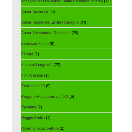
consapevolezza civica Emilia Romagna diversa
(13)
Auser Nazionale
(8)
Auser Regionale Emilia Romagna
(84)
Auser Volontariato Regionale
(25)
Esercizio Fisico
(8)
Ferrara
(1)
Festival Longevità
(22)
Forlì Cesena
(1)
Post covid 19
(9)
Progetto Ripartiamo da NOI
(6)
Ravenna
(2)
Reggio Emilia
(1)
Riforma Terzo Settore
(2)