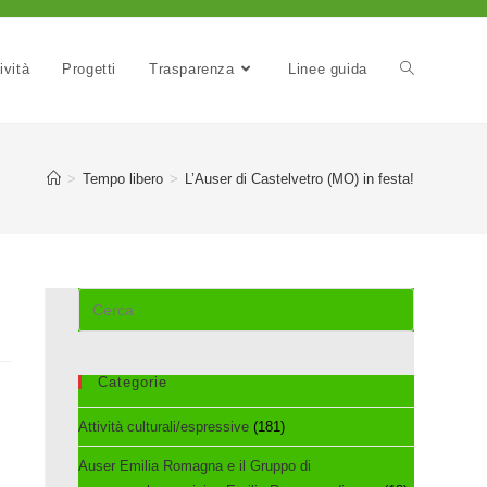
ività
Progetti
Trasparenza
Linee guida
>
Tempo libero
>
L’Auser di Castelvetro (MO) in festa!
Cerca
nel
sito
web
Categorie
Attività culturali/espressive
(181)
Auser Emilia Romagna e il Gruppo di