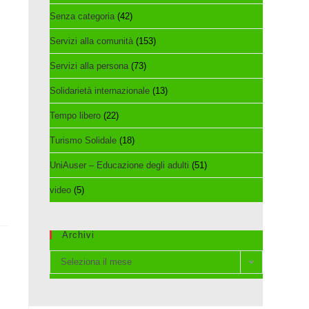
Senza categoria
(42)
Servizi alla comunità
(153)
Servizi alla persona
(73)
Solidarietà internazionale
(13)
Tempo libero
(22)
Turismo Solidale
(18)
UniAuser – Educazione degli adulti
(51)
video
(5)
Archivi
Archivi
Seleziona il mese