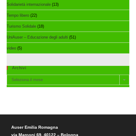
Solidarietà internazionale
(13)
Tempo libero
(22)
Turismo Solidale
(18)
UniAuser – Educazione degli adulti
(51)
video
(5)
Archivi
Archivi
Seleziona il mese
Auser Emilia Romagna
via Marconi 69, 40122 – Bologna