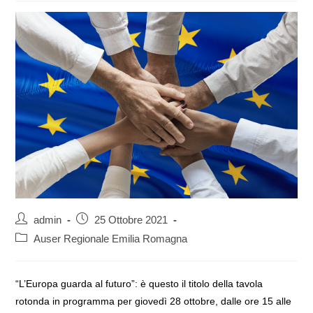
Autore
Articolo
admin
25 Ottobre 2021
dell'articolo:
pubblicato:
Categoria
Auser Regionale Emilia Romagna
dell'articolo:
“L’Europa guarda al futuro”: è questo il titolo della tavola
rotonda in programma per giovedì 28 ottobre, dalle ore 15 alle