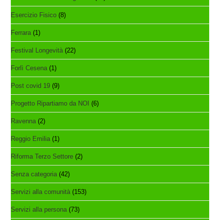
Esercizio Fisico
(8)
Ferrara
(1)
Festival Longevità
(22)
Forlì Cesena
(1)
Post covid 19
(9)
Progetto Ripartiamo da NOI
(6)
Ravenna
(2)
Reggio Emilia
(1)
Riforma Terzo Settore
(2)
Senza categoria
(42)
Servizi alla comunità
(153)
Servizi alla persona
(73)