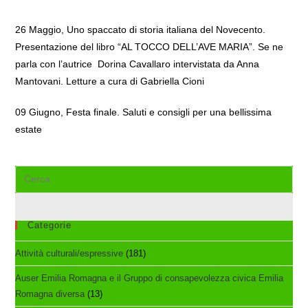
26 Maggio, Uno spaccato di storia italiana del Novecento.
Presentazione del libro “AL TOCCO DELL’AVE MARIA”. Se ne
parla con l’autrice Dorina Cavallaro intervistata da Anna
Mantovani. Letture a cura di Gabriella Cioni
09 Giugno, Festa finale. Saluti e consigli per una bellissima
estate
Cerca
nel
sito
web
Categorie
Attività culturali/espressive
(181)
Auser Emilia Romagna e il Gruppo di consapevolezza civica Emilia
Romagna diversa
(13)