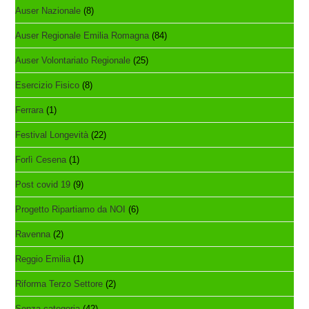
Auser Nazionale
(8)
Auser Regionale Emilia Romagna
(84)
Auser Volontariato Regionale
(25)
Esercizio Fisico
(8)
Ferrara
(1)
Festival Longevità
(22)
Forlì Cesena
(1)
Post covid 19
(9)
Progetto Ripartiamo da NOI
(6)
Ravenna
(2)
Reggio Emilia
(1)
Riforma Terzo Settore
(2)
Senza categoria
(42)