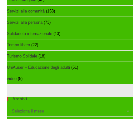
Servizi alla comunità
(153)
Servizi alla persona
(73)
Solidarietà internazionale
(13)
Tempo libero
(22)
Turismo Solidale
(18)
UniAuser – Educazione degli adulti
(51)
video
(5)
Archivi
Archivi
Seleziona il mese