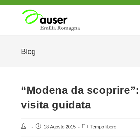
Salta
al
contenuto
Blog
“Modena da scoprire”: a
visita guidata
Autore
Articolo
Categoria
18 Agosto 2015
Tempo libero
dell'articolo:
pubblicato:
dell'articolo: