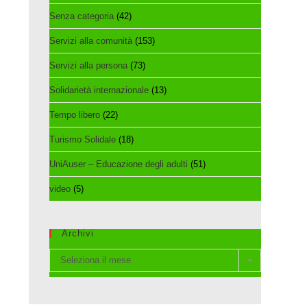
Senza categoria
(42)
Servizi alla comunità
(153)
Servizi alla persona
(73)
Solidarietà internazionale
(13)
Tempo libero
(22)
Turismo Solidale
(18)
UniAuser – Educazione degli adulti
(51)
video
(5)
Archivi
Archivi
Seleziona il mese