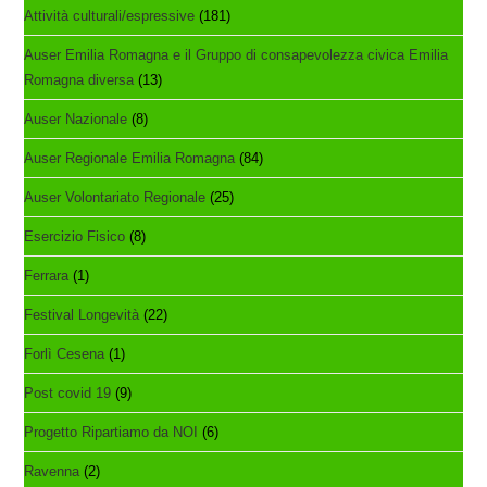
Attività culturali/espressive
(181)
Auser Emilia Romagna e il Gruppo di consapevolezza civica Emilia
Romagna diversa
(13)
Auser Nazionale
(8)
Auser Regionale Emilia Romagna
(84)
Auser Volontariato Regionale
(25)
Esercizio Fisico
(8)
Ferrara
(1)
Festival Longevità
(22)
Forlì Cesena
(1)
Post covid 19
(9)
Progetto Ripartiamo da NOI
(6)
Ravenna
(2)