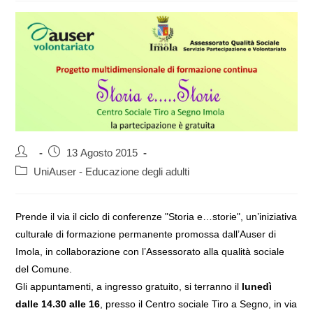
Autore
Articolo
13 Agosto 2015
dell'articolo:
pubblicato:
Categoria
UniAuser - Educazione degli adulti
dell'articolo:
Prende il via il ciclo di conferenze "Storia e…storie", un’iniziativa
culturale di formazione permanente promossa dall’Auser di
Imola, in collaborazione con l’Assessorato alla qualità sociale
del Comune.
Gli appuntamenti, a ingresso gratuito, si terranno il
lunedì
dalle 14.30 alle 16
, presso il Centro sociale Tiro a Segno, in via