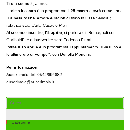
Tiro a segno 2, a Imola.
Il primo incontro è in programma il
25 marzo
e avrà come tema
"La bella rosina. Amore e ragion di stato in Casa Savoia";
relatrice sarà Carla Casadio Prati.
Al secondo incontro,
l’8 aprile
, si parlerà di "Romagnoli con
Garibaldi", e a intervenire sarà Federico Fiumi.
Infine
il 15 aprile
è in programma l’appuntamento "Il vesuvio e
le ultime ore di Pompei", con Donella Mondini.
Per informazioni
Auser Imola, tel. 0542/694682
auserimola@auserimola.it
Cerca
nel
sito
web
Categorie