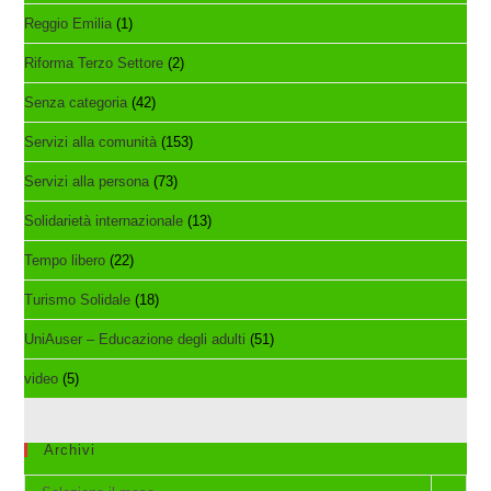
Reggio Emilia
(1)
Riforma Terzo Settore
(2)
Senza categoria
(42)
Servizi alla comunità
(153)
Servizi alla persona
(73)
Solidarietà internazionale
(13)
Tempo libero
(22)
Turismo Solidale
(18)
UniAuser – Educazione degli adulti
(51)
video
(5)
Archivi
Archivi