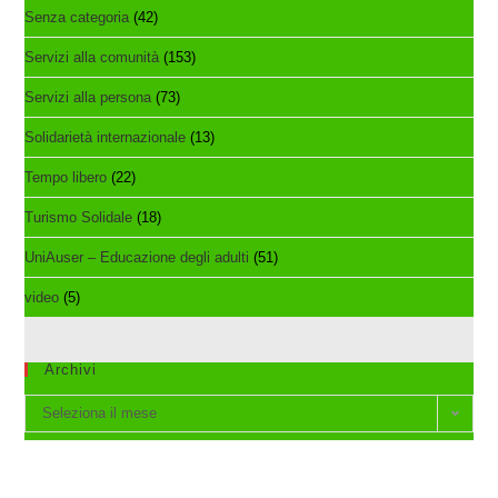
Senza categoria
(42)
Servizi alla comunità
(153)
Servizi alla persona
(73)
Solidarietà internazionale
(13)
Tempo libero
(22)
Turismo Solidale
(18)
UniAuser – Educazione degli adulti
(51)
video
(5)
Archivi
Archivi
Seleziona il mese