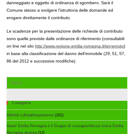
danneggiato e oggetto di ordinanza di sgombero. Sarà il
Comune stesso a svolgere l’istruttoria delle domande ed
erogare direttamente il contributo.
Le scadenze per la presentazione delle richieste di contributo
sono quelle previste dalle ordinanze di riferimento (consultabili
on line nel sito
http://www.regione.emilia-romagna.it/terremoto
)
in base alla classificazione del danno dell’immobile (29, 51, 57,
86 del 2012 e successive modifiche).
Cerca
nel
sito
web
Categorie
Attività culturali/espressive
(181)
Auser Emilia Romagna e il Gruppo di consapevolezza civica Emilia
Romagna diversa
(13)