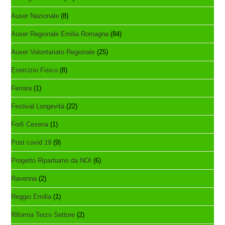
Auser Nazionale
(8)
Auser Regionale Emilia Romagna
(84)
Auser Volontariato Regionale
(25)
Esercizio Fisico
(8)
Ferrara
(1)
Festival Longevità
(22)
Forlì Cesena
(1)
Post covid 19
(9)
Progetto Ripartiamo da NOI
(6)
Ravenna
(2)
Reggio Emilia
(1)
Riforma Terzo Settore
(2)