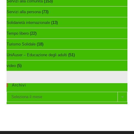
Servizi alla comunità
(153)
Servizi alla persona
(73)
Solidarietà internazionale
(13)
Tempo libero
(22)
Turismo Solidale
(18)
UniAuser – Educazione degli adulti
(51)
video
(5)
Archivi
Archivi
Seleziona il mese