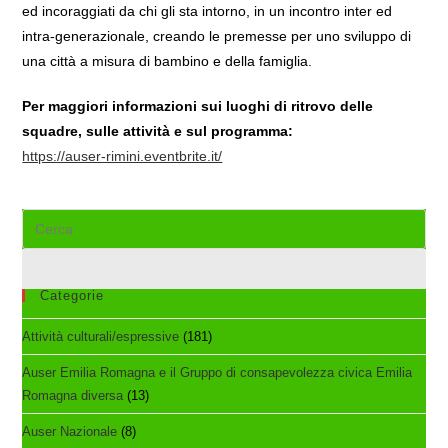
ed incoraggiati da chi gli sta intorno, in un incontro inter ed
intra-generazionale, creando le premesse per uno sviluppo di
una città a misura di bambino e della famiglia.
Per maggiori informazioni sui luoghi di ritrovo delle
squadre, sulle attività e sul programma:
https://auser-rimini.eventbrite.it/
Cerca
nel
sito
web
Categorie
Attività culturali/espressive
(181)
Auser Emilia Romagna e il Gruppo di consapevolezza civica Emilia
Romagna diversa
(13)
Auser Nazionale
(8)