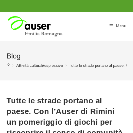
Salta
al
contenuto
Menu
Blog
>
Attività culturali/espressive
>
Tutte le strade portano al paese. Con 
Tutte le strade portano al
paese. Con l’Auser di Rimini
un pomeriggio di giochi per
riscoprire il senso di comunità