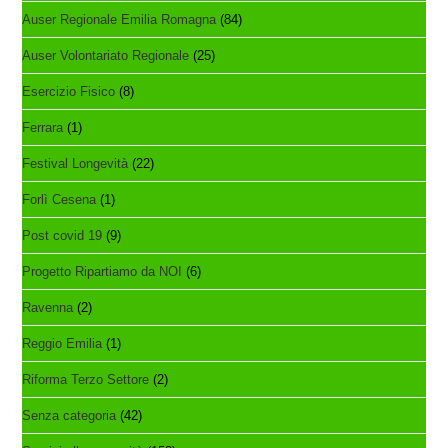
Auser Regionale Emilia Romagna
(84)
Auser Volontariato Regionale
(25)
Esercizio Fisico
(8)
Ferrara
(1)
Festival Longevità
(22)
Forlì Cesena
(1)
Post covid 19
(9)
Progetto Ripartiamo da NOI
(6)
Ravenna
(2)
Reggio Emilia
(1)
Riforma Terzo Settore
(2)
Senza categoria
(42)